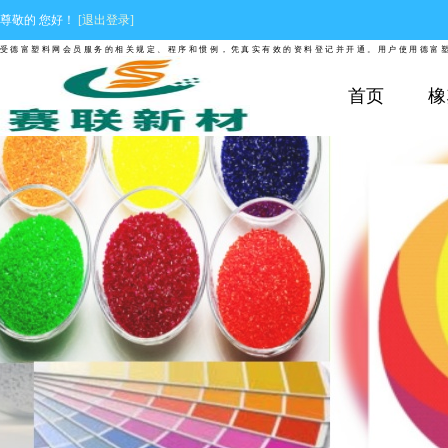
尊敬的
您好！
[退出登录]
富塑料网会员服务的相关规定、程序和惯例，凭真实有效的资料登记并开通。用户使用德富塑料网
首页
橡