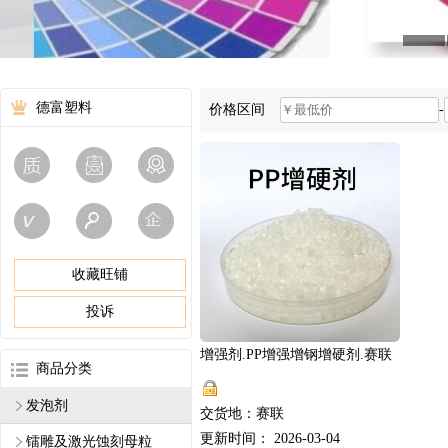
德富塑料
价格区间
-
收藏旺铺
投诉
增强剂.PP增强增钢增硬剂.赛联
商品分类
发泡剂
交货地：赛联
更新时间： 2026-03-04
镭雕及激光蚀刻母粒