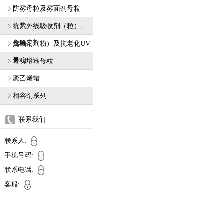
防雾母粒及雾面剂母粒
抗紫外线吸收剂（粒）、
光稳定剂
抗氧剂（粉）及抗老化UV
母粒
透明增透母粒
聚乙烯蜡
相容剂系列
联系我们
联系人:
手机号码:
联系电话:
客服: