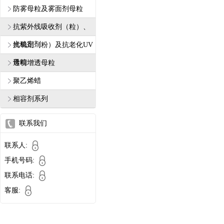
防雾母粒及雾面剂母粒
抗紫外线吸收剂（粒）、
光稳定剂
抗氧剂（粉）及抗老化UV
母粒
透明增透母粒
聚乙烯蜡
相容剂系列
联系我们
联系人:
手机号码:
联系电话:
客服: