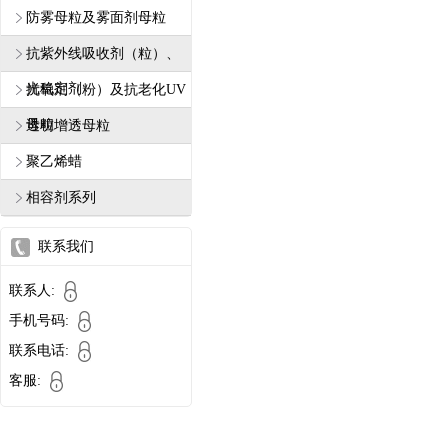
防雾母粒及雾面剂母粒
抗紫外线吸收剂（粒）、
光稳定剂
抗氧剂（粉）及抗老化UV
母粒
透明增透母粒
聚乙烯蜡
相容剂系列
联系我们
联系人:
手机号码:
联系电话:
客服: