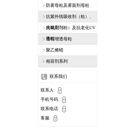
防雾母粒及雾面剂母粒
抗紫外线吸收剂（粒）、
光稳定剂
抗氧剂（粉）及抗老化UV
母粒
透明增透母粒
聚乙烯蜡
相容剂系列
联系我们
联系人:
手机号码:
联系电话:
客服: