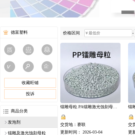
德富塑料
价格区间
-
收藏旺铺
投诉
镭雕母粒.PA镭雕激光蚀刻母粒、PBT彩雕黑镭雕母粒.赛联
商品分类
发泡剂
交货地：赛联
交
更新时间： 2026-03-04
更新
镭雕及激光蚀刻母粒