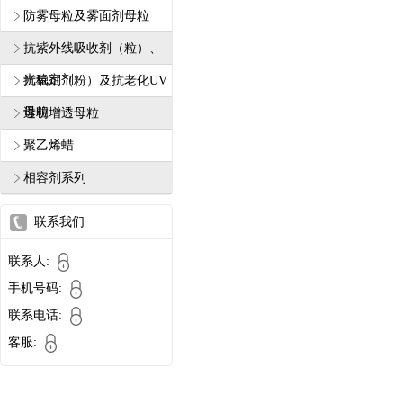
防雾母粒及雾面剂母粒
抗紫外线吸收剂（粒）、
光稳定剂
抗氧剂（粉）及抗老化UV
母粒
透明增透母粒
聚乙烯蜡
相容剂系列
联系我们
联系人:
手机号码:
联系电话:
客服: