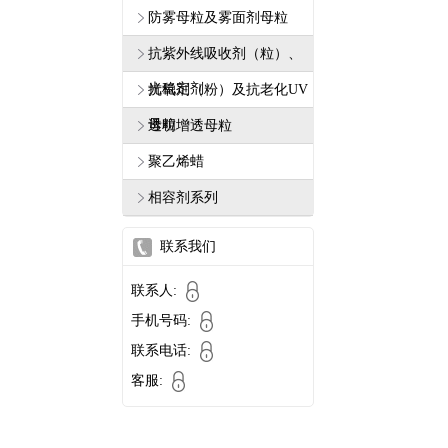
防雾母粒及雾面剂母粒
抗紫外线吸收剂（粒）、
光稳定剂
抗氧剂（粉）及抗老化UV
母粒
透明增透母粒
聚乙烯蜡
相容剂系列
联系我们
联系人:
手机号码:
联系电话:
客服: