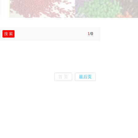
1
/0
首 页
最后页