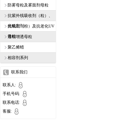
防雾母粒及雾面剂母粒
抗紫外线吸收剂（粒）、
光稳定剂
抗氧剂（粉）及抗老化UV
母粒
透明增透母粒
聚乙烯蜡
相容剂系列
联系我们
联系人:
手机号码:
联系电话:
客服: